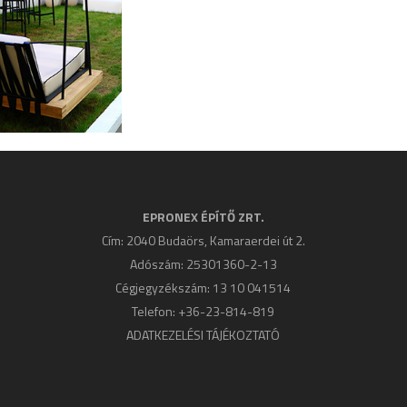
EPRONEX ÉPÍTŐ ZRT.
Cím: 2040 Budaörs, Kamaraerdei út 2.
Adószám: 25301360-2-13
Cégjegyzékszám: 13 10 041514
Telefon: +36-23-814-819
ADATKEZELÉSI TÁJÉKOZTATÓ