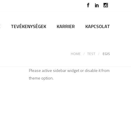
K
TEVÉKENYSÉGEK
KARRIER
KAPCSOLAT
HOME
TEST
EGIS
Please active sidebar widget or disable it from
theme option.