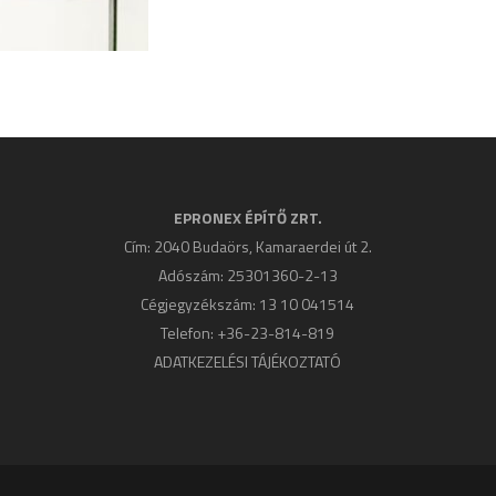
EPRONEX ÉPÍTŐ ZRT.
Cím: 2040 Budaörs, Kamaraerdei út 2.
Adószám: 25301360-2-13
Cégjegyzékszám: 13 10 041514
Telefon: +36-23-814-819
ADATKEZELÉSI TÁJÉKOZTATÓ