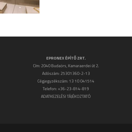
EPRONEX ÉPÍTŐ ZRT.
Cím: 2040 Budaörs, Kamaraerdei út 2.
Adószám: 25301360-2-13
Cégjegyzékszám: 13 10 041514
Telefon: +36-23-814-819
ADATKEZELÉSI TÁJÉKOZTATÓ