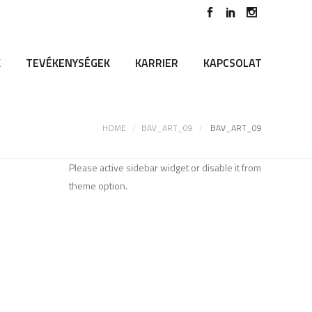
K
TEVÉKENYSÉGEK
KARRIER
KAPCSOLAT
HOME
BAV_ART_09
BAV_ART_09
Please active sidebar widget or disable it from
theme option.