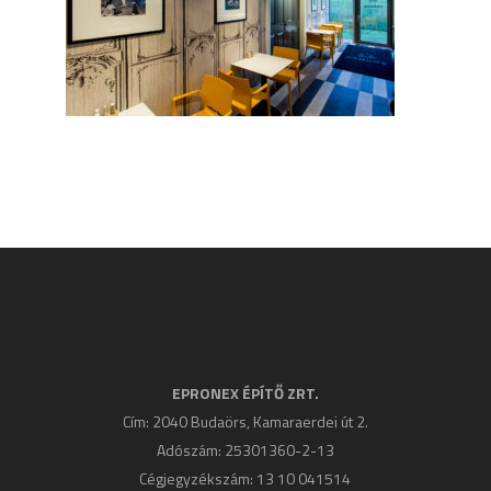
EPRONEX ÉPÍTŐ ZRT.
Cím: 2040 Budaörs, Kamaraerdei út 2.
Adószám: 25301360-2-13
Cégjegyzékszám: 13 10 041514