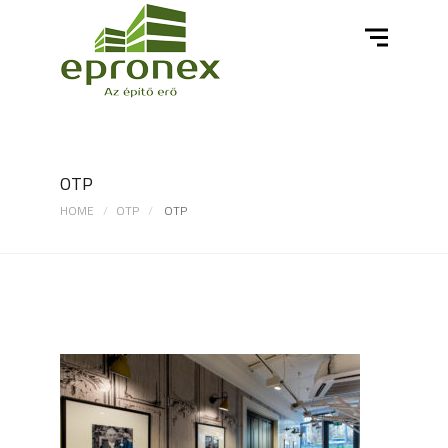
OTP
HOME
OTP
OTP