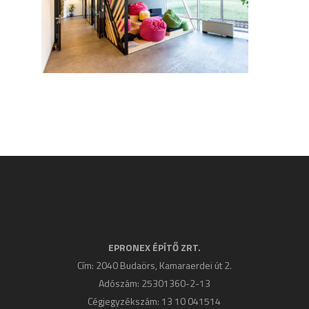
EPRONEX ÉPÍTŐ ZRT.
Cím: 2040 Budaörs, Kamaraerdei út 2.
Adószám: 25301360-2-13
Cégjegyzékszám: 13 10 041514