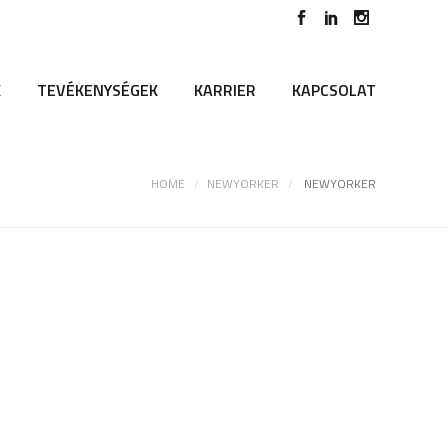
K
TEVÉKENYSÉGEK
KARRIER
KAPCSOLAT
HOME
NEWYORKER
NEWYORKER