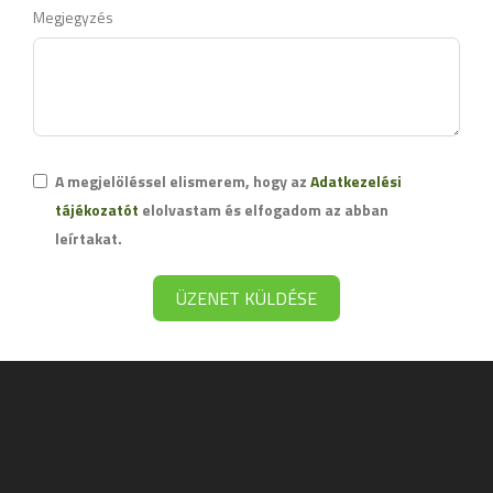
Megjegyzés
A megjelöléssel elismerem, hogy az
Adatkezelési
tájékozatót
elolvastam és elfogadom az abban
leírtakat.
ÜZENET KÜLDÉSE