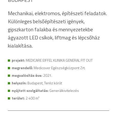
Mechanikai, elektromos, építészeti feladatok.
Különleges belsőépítészeti igények,
gipszkarton falakba és mennyezetekbe
ágyazott LED csíkok, liftmag és lépcsőház
kialakítása.
projekt:
MEDICARE EIFFEL KLINIKA GENERAL FIT OUT
megrendelő:
Medicover Egészségközpont Zrt.
megvalósítás éve:
2021.
helyszín:
Budapest, Teréz körút
nyújtott szolgáltatás:
Generálkivitelezés
terület:
2 400 m²